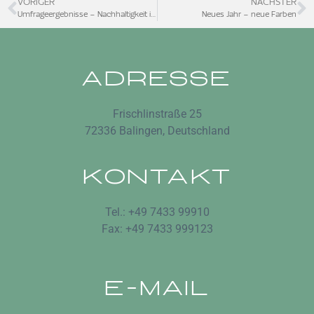
VORIGER
NÄCHSTER
Umfrageergebnisse – Nachhaltigkeit in der Eventbranche
Neues Jahr – neue Farben
ADRESSE
Frischlinstraße 25
72336 Balingen, Deutschland
KONTAKT
Tel.: +49 7433 99910
Fax: +49 7433 999123
E-MAIL