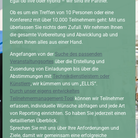
Egal ob live oder hybrid – wir sind Ihr Partner.
Ob es um ein Treffen von 10 Personen oder eine
Konferenz mit über 10.000 Teilnehmern geht: Mit uns
überlassen Sie nichts dem Zufall. Wir nehmen Ihnen
die gesamte Vorbereitung und Abwicklung ab und
bieten Ihnen alles aus einer Hand.
Angefangen von der
Suche des passenden
Veranstaltungsortes
über die Erstellung und
Zusendung von Einladungen bis über die
Abstimmungen mit
Technikdienstleistern oder
Künstlern
, wir kümmern uns um „ELLIS“.
Durch unser eigens entwickeltes
Teilnehmermanagement-Tool
können wir Teilnehmer
erfassen, individuelle Wünsche abfragen und jede Art
von Reporting einrichten. So haben Sie jederzeit einen
detaillierten Überblick.
Sprechen Sie mit uns über Ihre Anforderungen und
Ziele, damit wir gemeinsam eine erfolgreiche