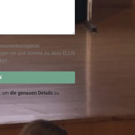
 personenbezogenen
gen ein und stimme zu, dass ELLIS
arf.
N
n, um
die genauen Details
zu