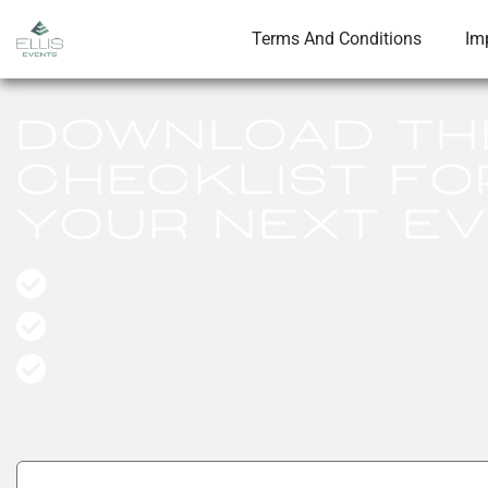
Terms And Conditions
Im
Download th
checklist fo
your next e
Download the checklist for your next event catering 
Checklist with 16 points from over 30 years of exper
Avoid the most common mistakes when organizing ca