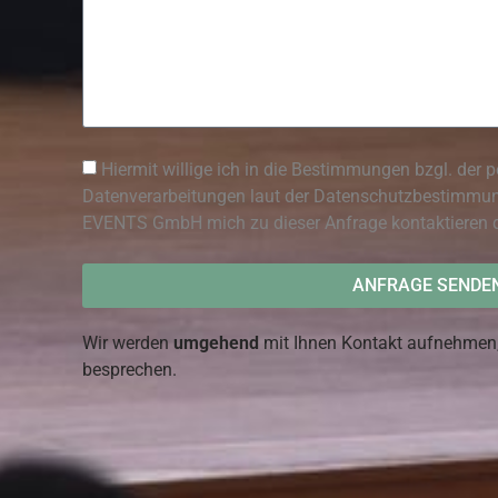
Hiermit willige ich in die Bestimmungen bzgl. der
Datenverarbeitungen laut der Datenschutzbestimmun
EVENTS GmbH mich zu dieser Anfrage kontaktieren d
ANFRAGE SENDE
Wir werden
umgehend
mit Ihnen Kontakt aufnehme
besprechen.