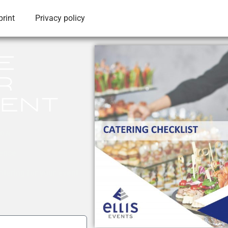
print
Privacy policy
e
r
vent
now
ience
tering for your event